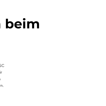
n beim
ASC
ir
n
n.