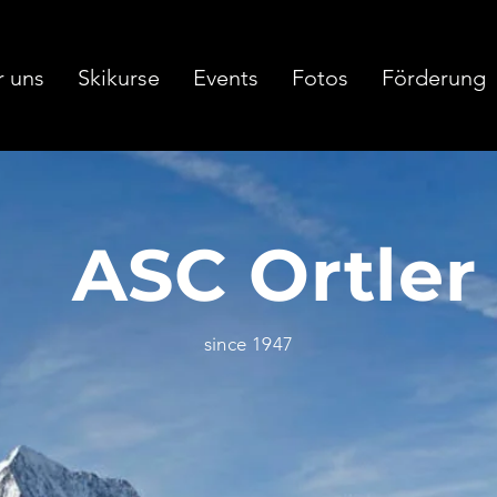
 uns
Skikurse
Events
Fotos
Förderung
ASC Ortler
since 1947