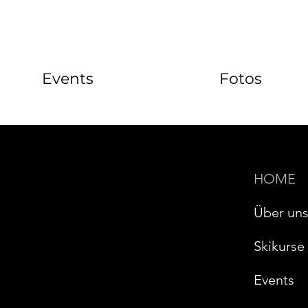
Events
Fotos
HOME
Über un
Skikurse
Events